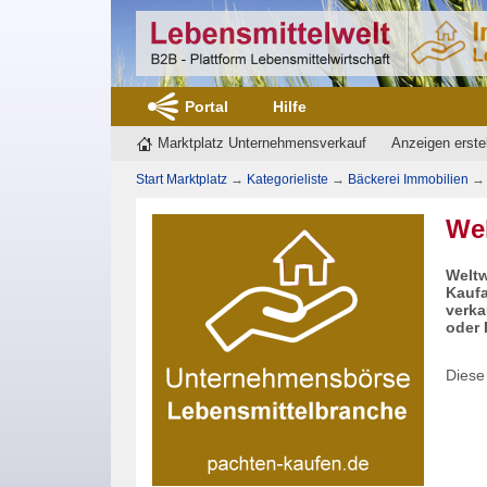
Portal
Hilfe
Marktplatz Unternehmensverkauf
Anzeigen erste
Start Marktplatz
→
Kategorieliste
→
Bäckerei Immobilien
→
Wel
Weltw
Kaufa
verka
oder 
Diese