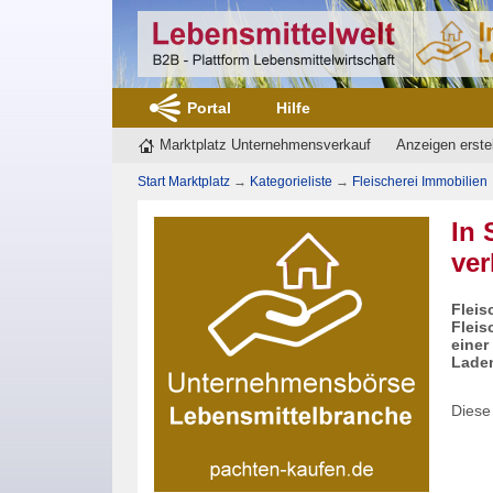
Portal
Hilfe
Marktplatz Unternehmensverkauf
Anzeigen erste
Start Marktplatz
→
Kategorieliste
→
Fleischerei Immobilien
In 
ver
Fleis
Fleis
einer
Laden
Diese