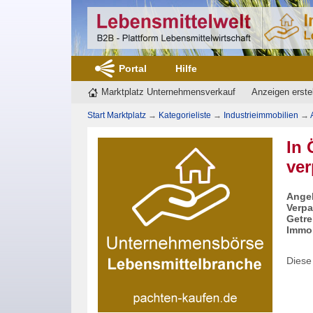
Portal
Hilfe
Marktplatz Unternehmensverkauf
Anzeigen erste
Start Marktplatz
→
Kategorieliste
→
Industrieimmobilien
→
In 
ver
Angeb
Verpa
Getre
Immob
Diese